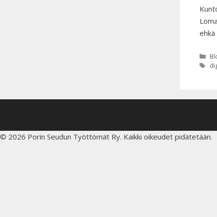
Kunt
Lomau
ehkä 
Ka
Bl
Av
di
© 2026 Porin Seudun Työttömät Ry. Kaikki oikeudet pidätetään.