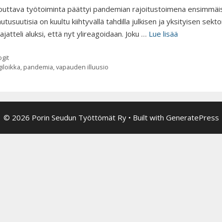
outtava työtoiminta päättyi pandemian rajoitustoimena ensimmäis
tusuutisia on kuultu kiihtyvällä tahdilla julkisen ja yksityisen sek
ajatteli aluksi, että nyt ylireagoidaan. Joku …
Lue lisää
tegoriat
ogit
ainsanat
giloikka
,
pandemia
,
vapauden illuusio
© 2026 Porin Seudun Työttömät Ry
• Built with
GeneratePress