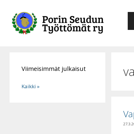
Siirry
sisältöön
v
Viimeisimmät julkaisut
Kaikki »
Va
27.3.