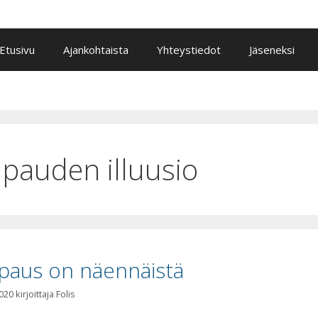
Etusivu
Ajankohtaista
Yhteystiedot
Jäseneksi
apauden illuusio
paus on näennäistä
2020
kirjoittaja
Folis