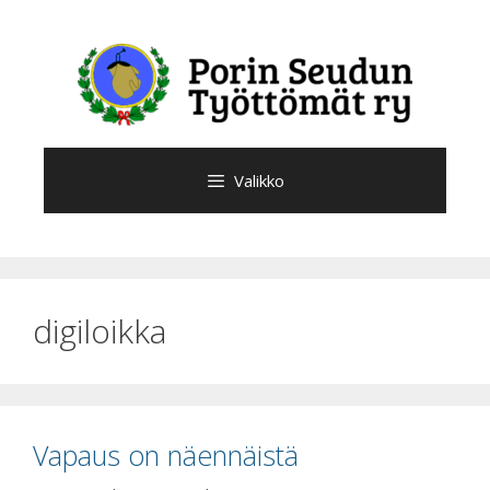
Siirry
sisältöön
Valikko
digiloikka
Vapaus on näennäistä