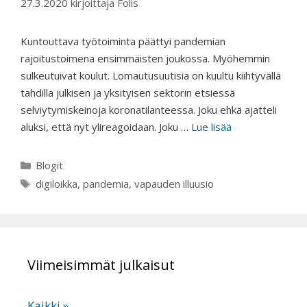
27.3.2020
kirjoittaja
Folis
Kuntouttava työtoiminta päättyi pandemian
rajoitustoimena ensimmäisten joukossa. Myöhemmin
sulkeutuivat koulut. Lomautusuutisia on kuultu kiihtyvällä
tahdilla julkisen ja yksityisen sektorin etsiessä
selviytymiskeinoja koronatilanteessa. Joku ehkä ajatteli
aluksi, että nyt ylireagoidaan. Joku …
Lue lisää
Kategoriat
Blogit
Avainsanat
digiloikka
,
pandemia
,
vapauden illuusio
Viimeisimmät julkaisut
Kaikki »