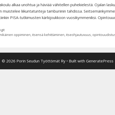
koulu alkaa unohtua ja häviää vähitellen puhekielestä. Ojalan lasku
n muistelee liikuntatunteja tamburiinin tahdissa. Seitsemänkymment
iinkin PISA-tutkimusten kärkijoukkoon vuosikymmeniksi. Opintouud
tegoriat
ogit
ainsanat
inikäinen oppiminen
,
itsensä kehittäminen
,
itseohjautuvuus
,
opintouudistu
© 2026 Porin Seudun Työttömät Ry
• Built with
GeneratePress