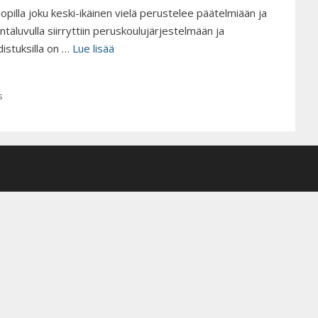
opilla joku keski-ikäinen vielä perustelee päätelmiään ja
äluvulla siirryttiin peruskoulujärjestelmään ja
istuksilla on …
Lue lisää
s