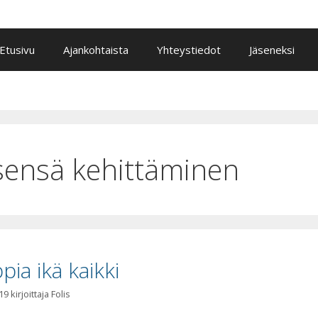
Etusivu
Ajankohtaista
Yhteystiedot
Jäseneksi
tsensä kehittäminen
pia ikä kaikki
19
kirjoittaja
Folis