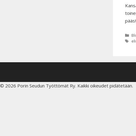
Kansa
toine
pääst
Ka
Bl
Av
el
© 2026 Porin Seudun Työttömät Ry. Kaikki oikeudet pidätetään.