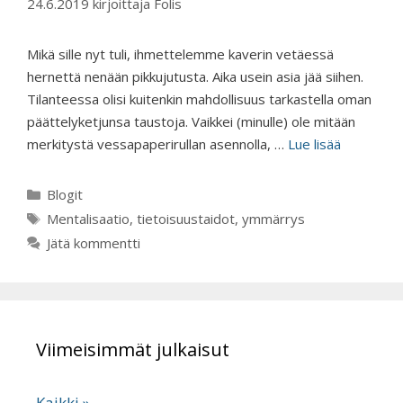
24.6.2019
kirjoittaja
Folis
Mikä sille nyt tuli, ihmettelemme kaverin vetäessä
hernettä nenään pikkujutusta. Aika usein asia jää siihen.
Tilanteessa olisi kuitenkin mahdollisuus tarkastella oman
päättelyketjunsa taustoja. Vaikkei (minulle) ole mitään
merkitystä vessapaperirullan asennolla, …
Lue lisää
Kategoriat
Blogit
Avainsanat
Mentalisaatio
,
tietoisuustaidot
,
ymmärrys
Jätä kommentti
Viimeisimmät julkaisut
Kaikki »