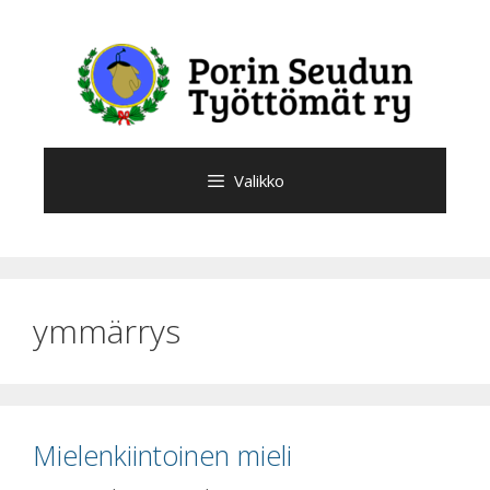
Siirry
sisältöön
Valikko
ymmärrys
Mielenkiintoinen mieli