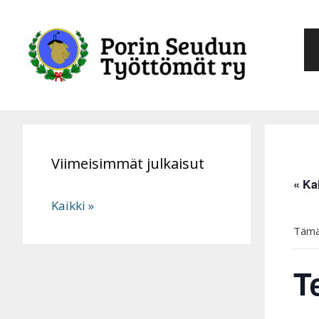
Siirry
sisältöön
Viimeisimmät julkaisut
« Ka
Kaikki »
Tämä
T