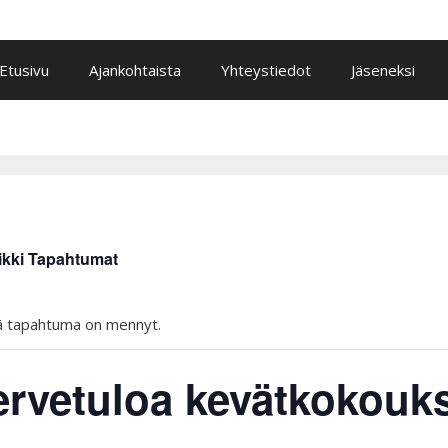
Etusivu
Ajankohtaista
Yhteystiedot
Jäseneksi
ikki Tapahtumat
 tapahtuma on mennyt.
ervetuloa kevätkokouks