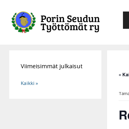
Siirry
sisältöön
Viimeisimmät julkaisut
« Ka
Kaikki »
Tämä
R