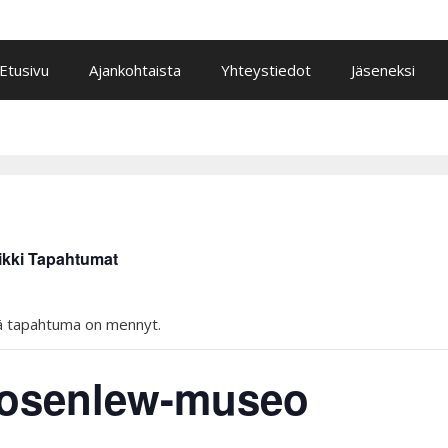
Etusivu
Ajankohtaista
Yhteystiedot
Jäseneksi
ikki Tapahtumat
 tapahtuma on mennyt.
osenlew-museo