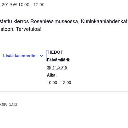
1.2019 @ 10:00
-
12:00
tettu kierros Rosenlew-museossa, Kuninkaanlahdenkatu 1
istoon. Tervetuloa!
TIEDOT
Lisää kalenteriin
Päivämäärä:
28.11.2019
Aika:
10:00 - 12:00
tiivipaja