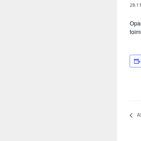
28.1
Opas
toim
Ak