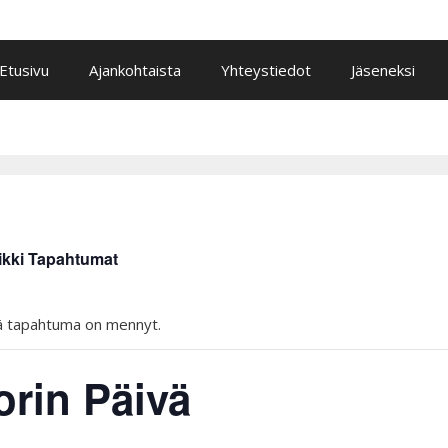
Etusivu
Ajankohtaista
Yhteystiedot
Jäseneksi
ikki Tapahtumat
 tapahtuma on mennyt.
orin Päivä