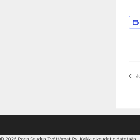
J
© 2026 Porin Seudun Työttömät Ry. Kaikki oikeudet pidätetään.