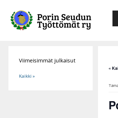
Siirry
sisältöön
Viimeisimmät julkaisut
« Ka
Kaikki »
Tämä
P