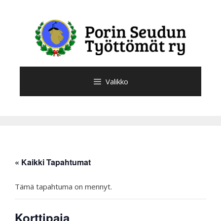
Siirry
sisältöön
Valikko
« Kaikki Tapahtumat
Tämä tapahtuma on mennyt.
Korttipaja