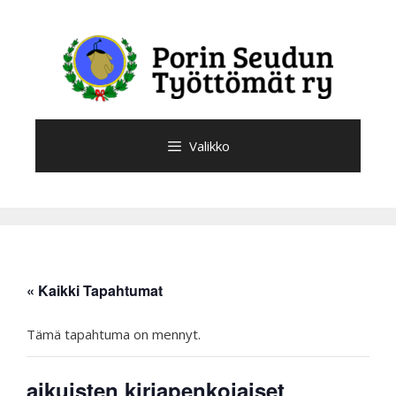
Siirry
sisältöön
Valikko
« Kaikki Tapahtumat
Tämä tapahtuma on mennyt.
aikuisten kirjapenkojaiset