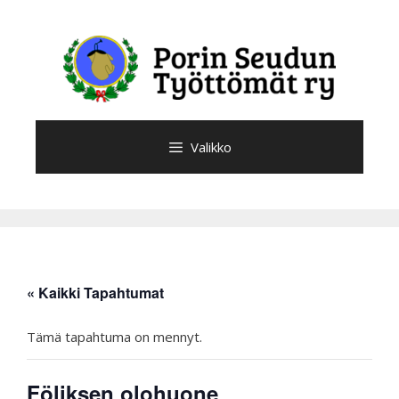
Siirry
sisältöön
Valikko
« Kaikki Tapahtumat
Tämä tapahtuma on mennyt.
Föliksen olohuone