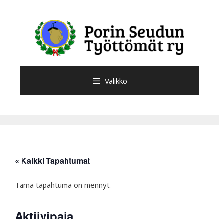
Siirry
sisältöön
Valikko
« Kaikki Tapahtumat
Tämä tapahtuma on mennyt.
Aktiivipaja