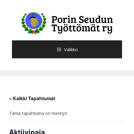
Siirry
sisältöön
Valikko
« Kaikki Tapahtumat
Tämä tapahtuma on mennyt.
Aktiivipaja