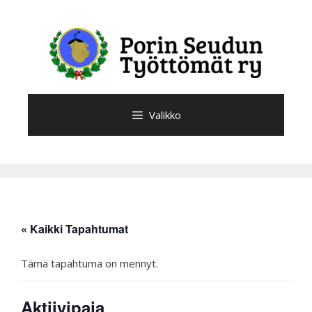
Siirry
sisältöön
Valikko
« Kaikki Tapahtumat
Tämä tapahtuma on mennyt.
Aktiivipaja