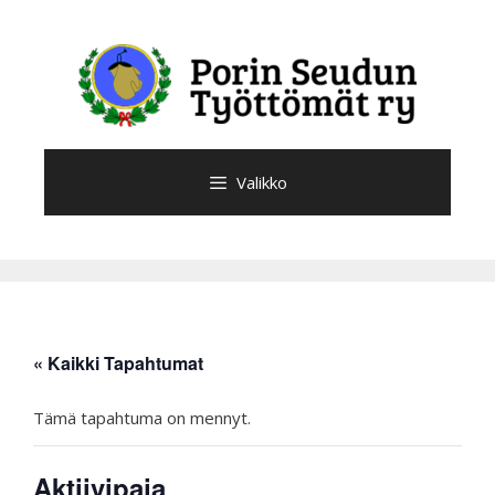
Siirry
sisältöön
Valikko
« Kaikki Tapahtumat
Tämä tapahtuma on mennyt.
Aktiivipaja