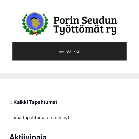
Siirry
sisältöön
Valikko
« Kaikki Tapahtumat
Tämä tapahtuma on mennyt.
Aktiivipaja