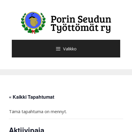
Siirry
sisältöön
Valikko
« Kaikki Tapahtumat
Tämä tapahtuma on mennyt.
Aktiivipaja